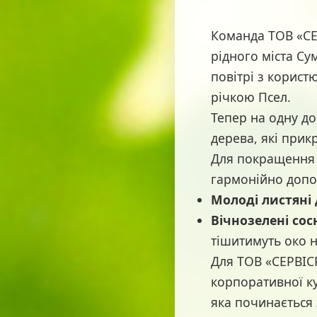
Команда ТОВ «СЕ
рідного міста С
повітрі з корис
річкою Псел.
Тепер на одну до
дерева, які прик
Для покращення 
гармонійно допо
Молоді листяні
Вічнозелені сос
тішитимуть око н
Для ТОВ «СЕРВІС
корпоративної ку
яка починається 