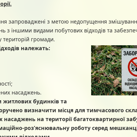
орії.
 запроваджені з метою недопущення змішування 
нь з іншими видами побутових відходів та забезп
у територій громади.
ідходів належать:
ості;
ених насаджень.
итлових будинків та
оручено визначити місця для тимчасового скл
х насаджень на території багатоквартирної за
маційно-роз’яснювальну роботу серед мешканц
акими відходами.