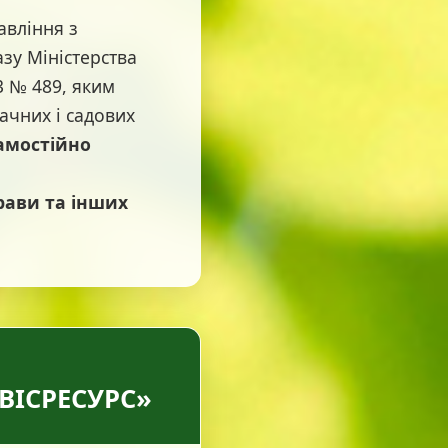
вління з
зу Міністерства
3 № 489, яким
ачних і садових
самостійно
рави та інших
РВІСРЕСУРС»