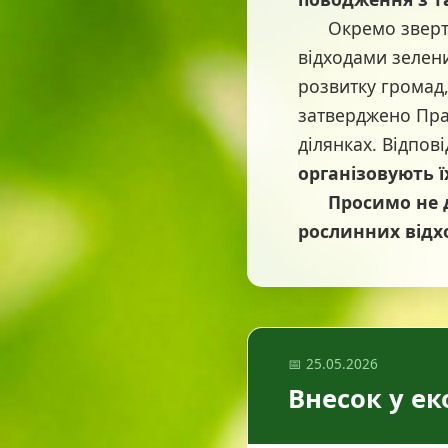
Окремо звертаєм
відходами зелени
розвитку громад,
затверджено Пра
ділянках. Відпов
організовують ї
Просимо не д
рослинних відх
📅 25.05.2026
Внесок у е