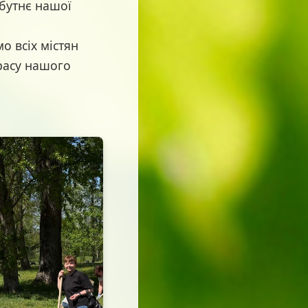
бутнє нашої
о всіх містян
расу нашого