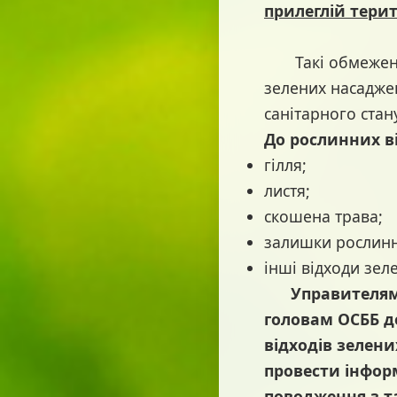
прилеглій терит
Такі обмеження
зелених насадже
санітарного стан
До рослинних в
гілля;
листя;
скошена трава;
залишки рослинн
інші відходи зел
Управителям ж
головам ОСББ д
відходів зелени
провести інфор
поводження з т