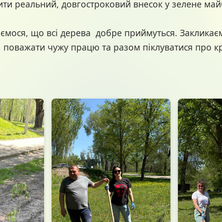
ити реальний, довгостроковий внесок у зелене май
мося, що всі дерева добре приймуться. Закликаєм
, поважати чужу працю та разом піклуватися про к