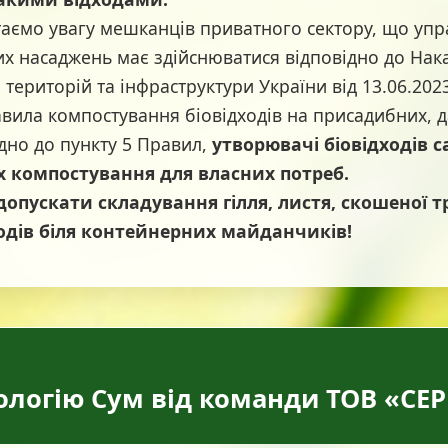
о увагу мешканців приватного сектору, що упра
х насаджень має здійснюватися відповідно до Нака
 територій та інфраструктури України від 13.06.202
вила компостування біовідходів на присадибних, д
ідно до пункту 5 Правил,
утворювачі біовідходів 
х компостування для власних потреб.
опускати складування гілля, листя, скошеної т
одів біля контейнерних майданчиків!
кологію Сум від команди ТОВ «СЕ