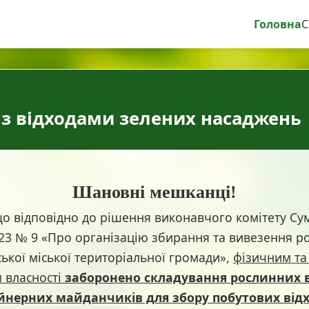
Головна
С
 з відходами зелених насаджень
Шановні мешканці!
ідповідно до рішення виконавчого комітету Сумс
023 № 9 «Про організацію збирання та вивезення р
ської міської територіальної громади»,
фізичним т
м власності
заборонено складування рослинних в
ейнерних майданчиків для збору побутових відх