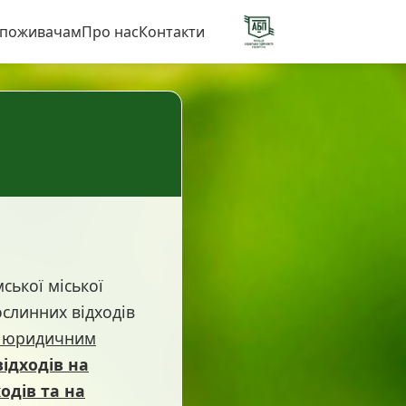
поживачам
Про нас
Контакти
ької міської
ослинних відходів
а юридичним
ідходів на
одів та на