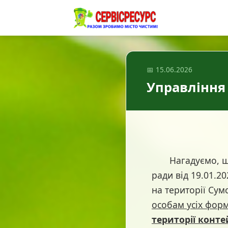
📅 15.06.2026
Управління
Нагадуємо, що в
ради від 19.01.2
на території Сум
особам усіх фор
території конт