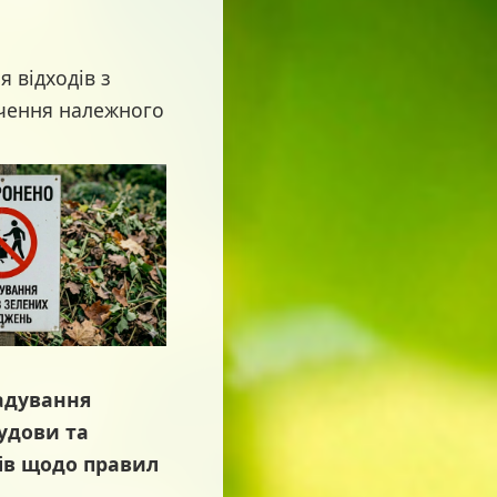
відходів з
ечення належного
адування
будови та
ів щодо правил