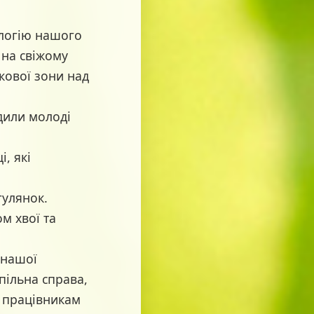
логію нашого
 на свіжому
кової зони над
адили молоді
, які
гулянок.
м хвої та
 нашої
пільна справа,
ь працівникам