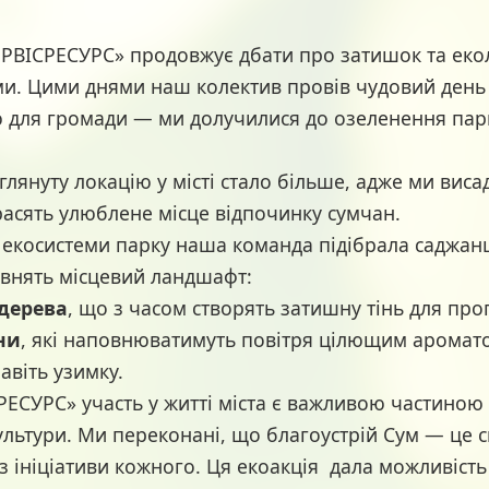
РВІСРЕСУРС» продовжує дбати про затишок та еко
уми. Цими днями наш колектив провів чудовий день
тю для громади — ми долучилися до озеленення пар
глянуту локацію у місті стало більше, адже ми вис
расять улюблене місце відпочинку сумчан.
екосистеми парку наша команда підібрала саджанці
внять місцевий ландшафт:
 дерева
, що з часом створять затишну тінь для про
ни
, які наповнюватимуть повітря цілющим аромато
авіть узимку.
РЕСУРС» участь у житті міста є важливою частиною
льтури. Ми переконані, що благоустрій Сум — це с
з ініціативи кожного. Ця екоакція дала можливіст